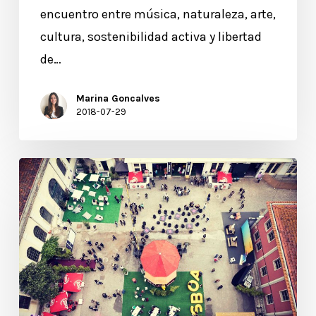
encuentro entre música, naturaleza, arte,
cultura, sostenibilidad activa y libertad
de…
Marina Goncalves
2018-07-29
Lisbon
Investment
Summit
2018
con
beamian