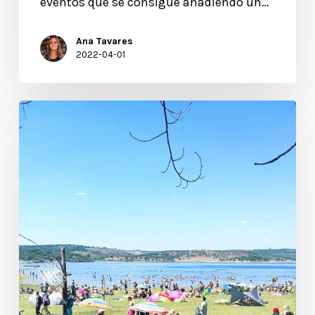
eventos que se consigue añadiendo un…
Ana Tavares
2022-04-01
Una
nueva
experiencia
en
el
Boom
Festival