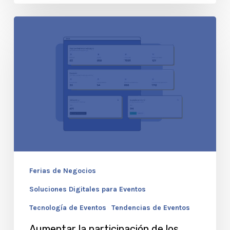
Aumentar
la
participación
de
los
expositores
y
el
ROI
Ferias de Negocios
de
sus
Soluciones Digitales para Eventos
ferias
Tecnología de Eventos
Tendencias de Eventos
comerciales
Aumentar la participación de los