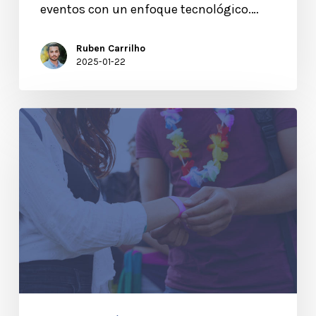
eventos con un enfoque tecnológico.…
Ruben Carrilho
2025-01-22
Elegir
las
Herramientas
Digitales
y
Tecnologías
Adecuadas
para
los