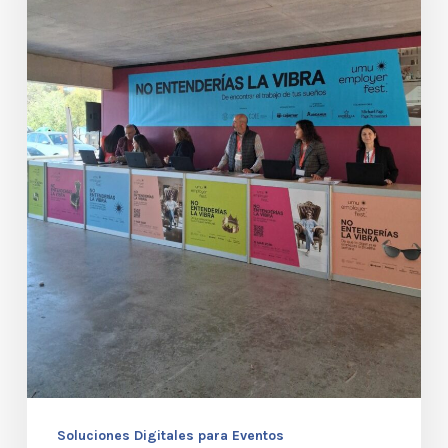
de
Check-
in
superan
a
las
Licencias
de
Software?
Soluciones Digitales para Eventos