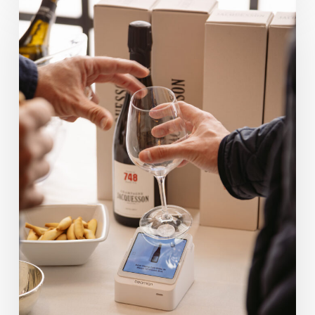
Futuro
de
las
Catas
de
Vino:
Cómo
la
Tecnología
Invisible
Transformó
Lavinia
Connecta
2026