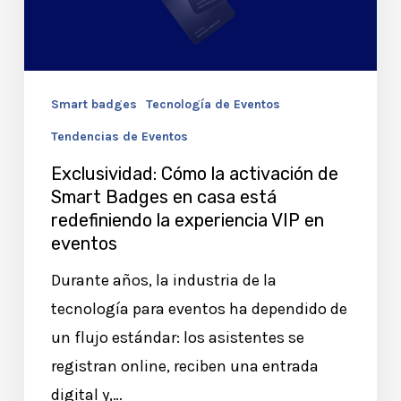
de
Smart
Badges
en
Smart badges
Tecnología de Eventos
casa
Tendencias de Eventos
está
redefiniendo
Exclusividad: Cómo la activación de
Smart Badges en casa está
la
redefiniendo la experiencia VIP en
experiencia
eventos
VIP
Durante años, la industria de la
en
tecnología para eventos ha dependido de
eventos
un flujo estándar: los asistentes se
registran online, reciben una entrada
digital y,…