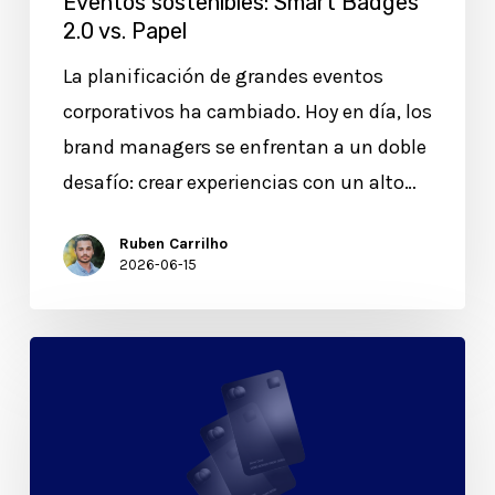
Eventos sostenibles: Smart Badges
2.0 vs. Papel
La planificación de grandes eventos
corporativos ha cambiado. Hoy en día, los
brand managers se enfrentan a un doble
desafío: crear experiencias con un alto…
Ruben Carrilho
2026-06-15
Exclusividad:
Cómo
la
activación