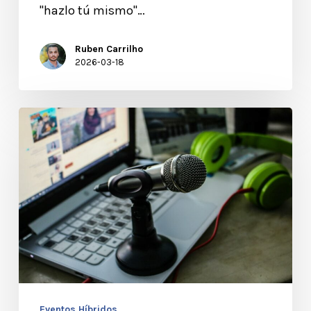
"hazlo tú mismo"…
Ruben Carrilho
2026-03-18
Gamificación
en
eventos
híbridos
y
virtuales:
Estrategias,
tecnología
y
Eventos Híbridos