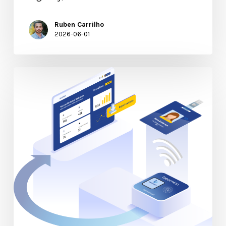
Ruben Carrilho
2026-06-01
Lead
Retrieval
2.0:
Duplique
el
ROI
de
sus
expositores
con