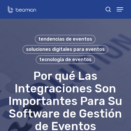
Skip
Menu
search
to
Close
main
Menu
content
tendencias de eventos
soluciones digitales para eventos
tecnología de eventos
Por qué Las
Integraciones Son
Importantes Para Su
Software de Gestión
de Eventos