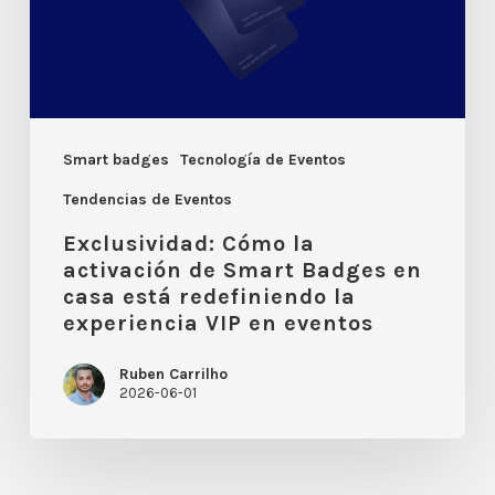
Smart
Badges
en
casa
está
Smart badges
Tecnología de Eventos
redefiniendo
Tendencias de Eventos
la
Exclusividad: Cómo la
experiencia
activación de Smart Badges en
casa está redefiniendo la
VIP
experiencia VIP en eventos
en
eventos
Ruben Carrilho
2026-06-01