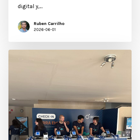
digital y,…
Ruben Carrilho
2026-06-01
Tecnología
para
la
Gestión
de
Eventos:
Por
qué
las