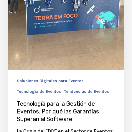
Garantías
Superan
al
Software
Soluciones Digitales para Eventos
Tecnología de Eventos
Tendencias de Eventos
Tecnología para la Gestión de
Eventos: Por qué las Garantías
Superan al Software
La Crisis del "DIY" en el Sector de Eventos