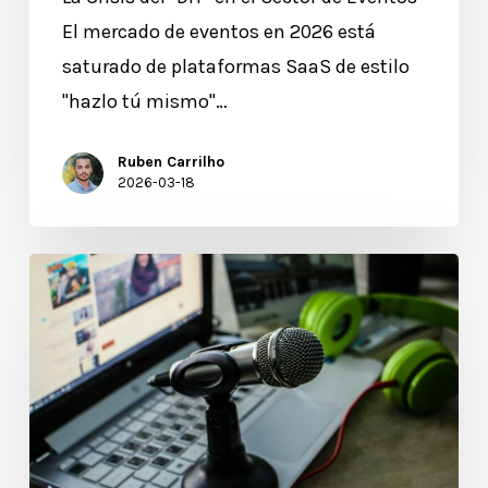
El mercado de eventos en 2026 está
saturado de plataformas SaaS de estilo
"hazlo tú mismo"…
Ruben Carrilho
2026-03-18
Gamificación
en
eventos
híbridos
y
virtuales:
Estrategias,