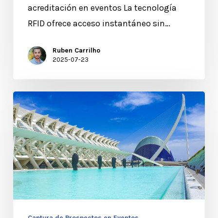
acreditación en eventos La tecnología
RFID ofrece acceso instantáneo sin…
Ruben Carrilho
2025-07-23
Las
ferias
de
empleo
españolas
se
digitalizan
y
Captura de Prospectos en Eventos