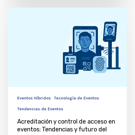
Acreditación
y
control
de
acceso
en
eventos:
Tendencias
y
Eventos Híbridos
Tecnología de Eventos
futuro
del
Tendencias de Eventos
sector
Acreditación y control de acceso en
eventos: Tendencias y futuro del