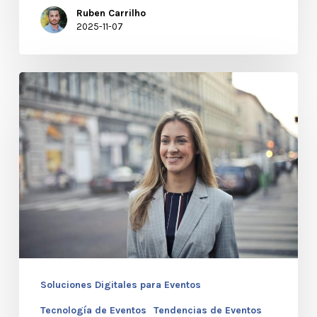
Ruben Carrilho
2025-11-07
Tecnología
RFID
en
ferias
de
empleo:
cómo
mejorar
la
Soluciones Digitales para Eventos
gestión
del
Tecnología de Eventos
Tendencias de Eventos