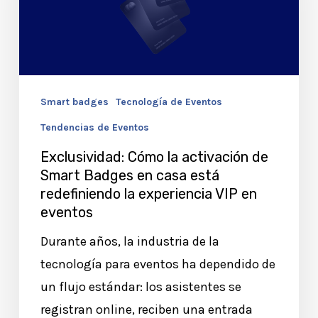
de
Smart
Badges
en
Smart badges
Tecnología de Eventos
casa
Tendencias de Eventos
está
redefiniendo
Exclusividad: Cómo la activación de
Smart Badges en casa está
la
redefiniendo la experiencia VIP en
experiencia
eventos
VIP
Durante años, la industria de la
en
tecnología para eventos ha dependido de
eventos
un flujo estándar: los asistentes se
registran online, reciben una entrada