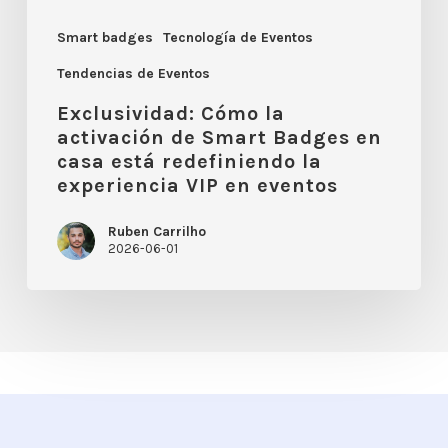
casa
está
Smart badges
Tecnología de Eventos
redefiniendo
Tendencias de Eventos
la
Exclusividad: Cómo la
experiencia
activación de Smart Badges en
casa está redefiniendo la
VIP
experiencia VIP en eventos
en
eventos
Ruben Carrilho
2026-06-01