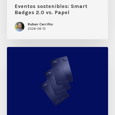
Eventos sostenibles: Smart
Badges 2.0 vs. Papel
Ruben Carrilho
2026-06-15
Exclusividad:
Cómo
la
activación
de
Smart
Badges
en