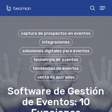
Skip
Menu
search
to
Close
main
Menu
content
captura de prospectos en eventos
integraciones
soluciones digitales para eventos
tecnología de eventos
tendencias de eventos
venta de entradas
Software de Gestión
de Eventos: 10