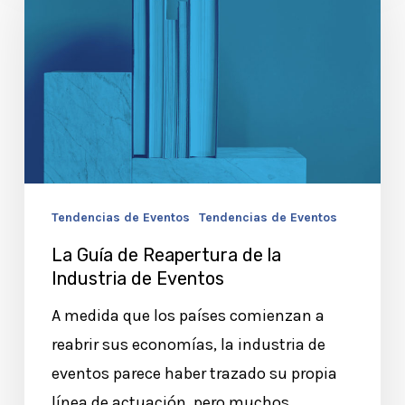
de
Reapertura
de
la
Industria
de
Eventos
Tendencias de Eventos
Tendencias de Eventos
La Guía de Reapertura de la
Industria de Eventos
A medida que los países comienzan a
reabrir sus economías, la industria de
eventos parece haber trazado su propia
línea de actuación, pero muchos