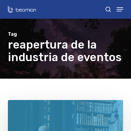
Skip
Menu
search
to
Close
main
Menu
content
Tag
reapertura de la
industria de eventos
Normas
para
la