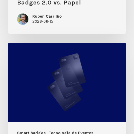
Badges 2.0 vs. Papel
Ruben Carrilho
2026-06-15
Exclusividad:
Cómo
la
activación
de
Smart
Badges
en
casa
está
Smart badges
Tecnología de Eventos