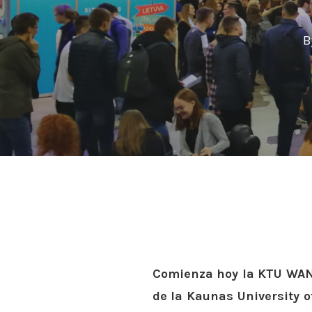
B
Comienza hoy la KTU WANT
Hit enter to search or ESC to close
de la Kaunas University of