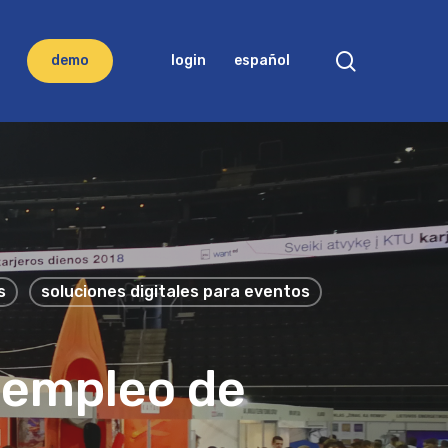
search
d
e
m
o
login
español
s
soluciones digitales para eventos
 empleo de