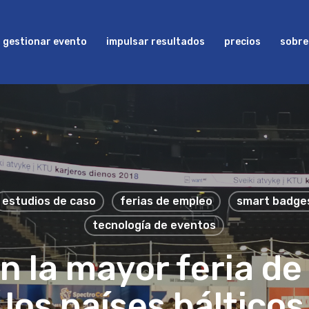
gestionar evento
impulsar resultados
precios
sobre
estudios de caso
ferias de empleo
smart badge
tecnología de eventos
n la mayor feria de
los países bálticos