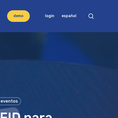
search
d
e
m
o
login
español
 eventos
RFID para